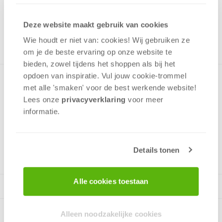
19,99
ONTVANG 190 OVERWINNINGSPUNTEN
Deze website maakt gebruik van cookies
OP VOORRAAD
Wie houdt er niet van: cookies! Wij gebruiken ze
in winkelmand
om je de beste ervaring op onze website te
bieden, zowel tijdens het shoppen als bij het
opdoen van inspiratie. Vul jouw cookie-trommel
Leuke puzzel van een verzameling kruiden, specerijen en
met alle 'smaken' voor de best werkende website​!
pasta's op een bijzondere manier afgebeeld. Puzzel bevat
Lees onze
privacyverklaring
voor meer
1000 stukjes, leeftijd vanaf 12 jaar.
informatie.
v.a. 12 jaar
Details tonen
Alle cookies toestaan
Alleen noodzakelijke cookies