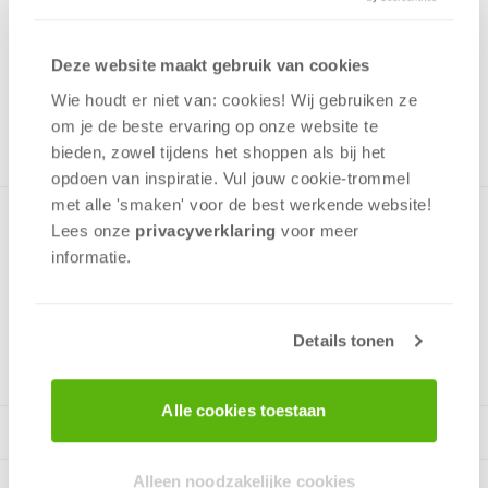
10,99
Uit het assortiment
Deze website maakt gebruik van cookies
ONTVANG 100 OVERWINNINGSPUNTEN
Wie houdt er niet van: cookies! Wij gebruiken ze
UIT HET ASSORTIMENT
om je de beste ervaring op onze website te
bieden, zowel tijdens het shoppen als bij het
opdoen van inspiratie. Vul jouw cookie-trommel
met alle 'smaken' voor de best werkende website​!
Kinderpuzzel met een afbeelding van een kinderdag bij de
Lees onze
privacyverklaring
voor meer
brandweer, 60 stukjes.
informatie.
v.a. 5 jaar
Details tonen
Alle cookies toestaan
Alleen noodzakelijke cookies