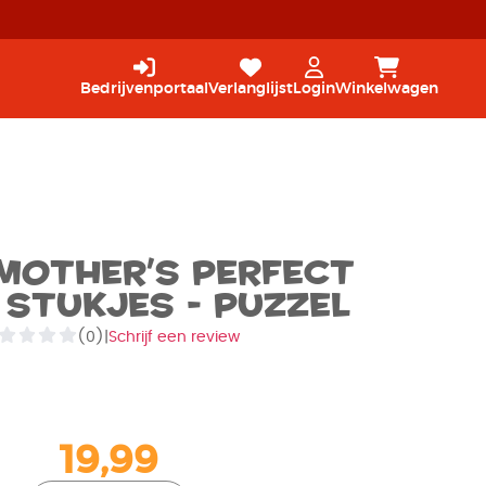
Bedrijvenportaal
Verlanglijst
Login
Winkelwagen
 mother's perfect
 stukjes - Puzzel
(0)
|
Schrijf een review
19,99