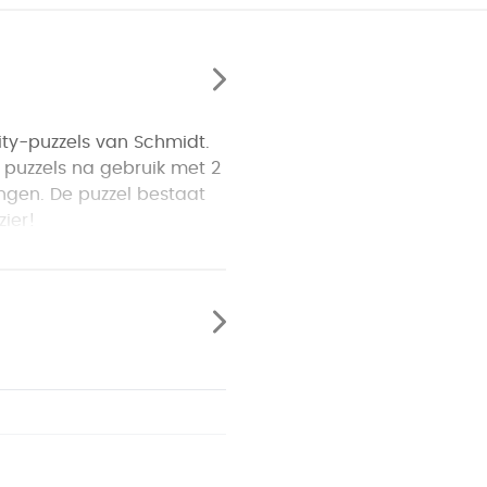
ity-puzzels van Schmidt.
 puzzels na gebruik met 2
angen. De puzzel bestaat
zier!