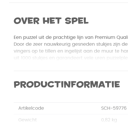
Over het spel
Een puzzel uit de prachtige lijn van Premium Qual
Door de zeer nauwkeurig gesneden stukjes zijn de
vingers op te tillen en ingelijst aan de muur te h
uit 1000 stukjes en garandeert vele uren puzzelple
Productinformatie
Artikelcode
SCH-59776
Gewicht
0,82 kg