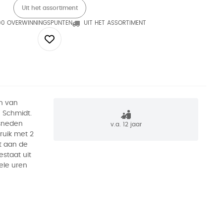
Uit het assortiment
90 OVERWINNINGSPUNTEN
UIT HET ASSORTIMENT
jn van
 Schmidt.
sneden
v.a. 12 jaar
bruik met 2
st aan de
staat uit
ele uren