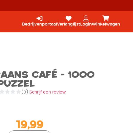
Bedrijvenportaal
Verlanglijst
Login
Winkelwagen
aans Café - 1000
Puzzel
(0)
|
Schrijf een review
19,99