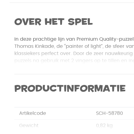
Over het spel
In deze prachtige lijn van Premium Quality-puzze
Thomas Kinkade, de “painter of light”, de sfeer va
klassiekers perfect over. Door de zeer nauwkeurig
puzzels na gebruik met 2 vingers op te tillen en i
hangen. Alle puzzels bestaan uit 1000 stukjes en 
puzzelplezier!
Premium Quality-puzzels voor volwassenen
Productinformatie
Deze puzzels, die in verschillende formaten verkrijg
hoogste kwaliteit. De stukjes zijn zo fijn gesnede
elkaar passen.
Artikelcode
SCH-58780
De prachtige afbeeldingen van verschillende topa
Gewicht
0,82 kg
slaap- of woonkamermuur verfraaien.
Met deze 