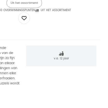
Uit het assortiment
90 OVERWINNINGSPUNTEN
UIT HET ASSORTIMENT
ende
jn van de
jn zo fijn
v.a. 12 jaar
an elkaar
dingen van
unnen elke
rfraaien.
zzels wordt