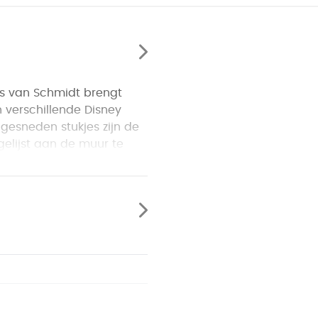
ls van Schmidt brengt
n verschillende Disney
 gesneden stukjes zijn de
ngelijst aan de muur te
garanderen vele uren
baar zijn, zijn van de
n dat ze naadloos aan
rtiesten kunnen elke
Premium Quality-puzzels