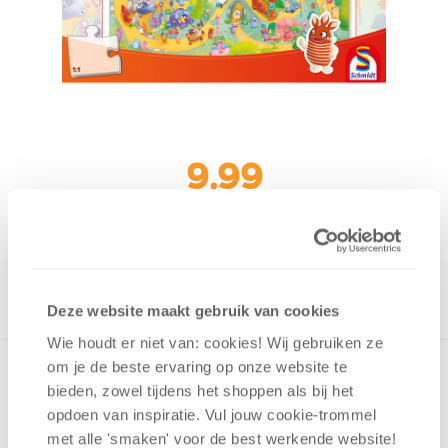
9,99
Uit het assortiment
ONTVANG 90 OVERWINNINGSPUNTEN
UIT HET ASSORTIMENT
Deze website maakt gebruik van cookies
Wie houdt er niet van: cookies! Wij gebruiken ze
om je de beste ervaring op onze website te
bieden, zowel tijdens het shoppen als bij het
opdoen van inspiratie. Vul jouw cookie-trommel
v.a. 3 jaar
met alle 'smaken' voor de best werkende website​!