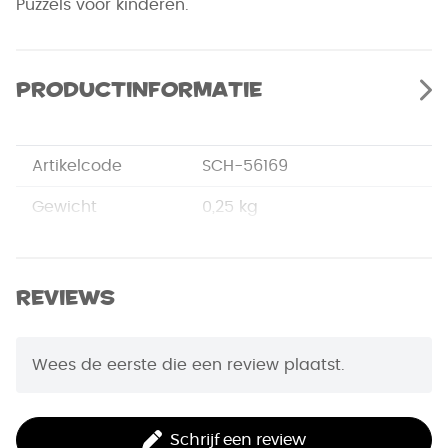
Puzzels voor kinderen.
Productinformatie
Artikelcode
SCH-56169
Gewicht
0,25 kg
Merk
Schmidt
Afmetingen
27,5 x 27,5 x 27,5 cm
Reviews
EAN Code
4001504561697
Wees de eerste die een review plaatst.
Puzzelstukjes
60
Schrijf een review