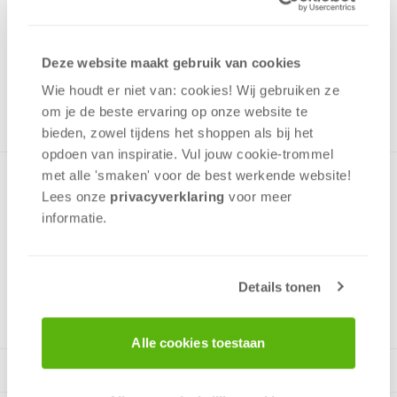
7,99
Uit het assortiment
Deze website maakt gebruik van cookies
ONTVANG 70 OVERWINNINGSPUNTEN
UIT HET ASSORTIMENT
Wie houdt er niet van: cookies! Wij gebruiken ze
om je de beste ervaring op onze website te
bieden, zowel tijdens het shoppen als bij het
opdoen van inspiratie. Vul jouw cookie-trommel
met alle 'smaken' voor de best werkende website​!
De knotsgekke kaartpuzzels! Leg de kaarten zo op elkaar dat
Lees onze
privacyverklaring
voor meer
de verschillende delen op elkaar passen en er 1 grote
informatie.
afbeelding ontstaat. Met 4 kleine en 1 grote puzzel!
Details tonen
+/-
20
min
v.a. 7 jaar
Alle cookies toestaan