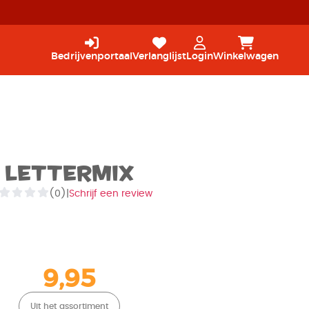
Bedrijvenportaal
Verlanglijst
Login
Winkelwagen
Lettermix
(0)
|
Schrijf een review
9,95
Uit het assortiment