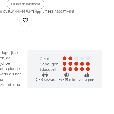
Uit het assortiment
0 OVERWINNINGSPUNTEN
UIT HET ASSORTIMENT
 dagelijkse
en, de
Geluk
jd. De
Geheugen
een plaatje
Educatief
leau als het
au
2 - 6
spelers
+/-
15
min
v.a. 3 jaar
zijn tableau