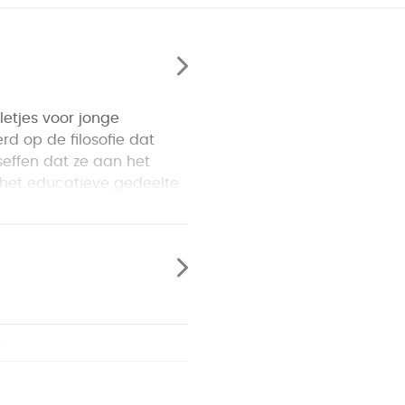
letjes voor jonge
erd op de filosofie dat
seffen dat ze aan het
s het educatieve gedeelte
 tableau als het plaatje
rste je tableau vol?
 wanneer en hoe moeten
5