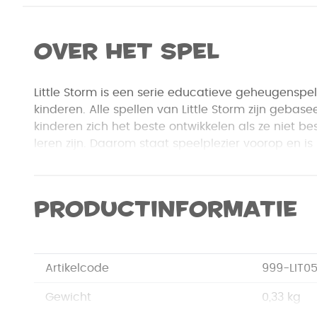
Over het spel
Little Storm is een serie educatieve geheugenspel
kinderen. Alle spellen van Little Storm zijn gebase
kinderen zich het beste ontwikkelen als ze niet be
leren zijn. Daarom staat speelplezier voorop en i
min of meer "verborgen".
Draai om beurten een plaatje om en leg die op je
Productinformatie
met dat op je tableau overeenkomt. Heb jij als ee
In Little Storm: Aankleden leren kinderen wat ze
aantrekken.
Artikelcode
999-LIT0
Gewicht
0,33 kg