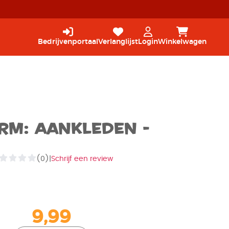
Bedrijvenportaal
Verlanglijst
Login
Winkelwagen
rm: Aankleden -
(0)
|
Schrijf een review
9,99