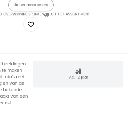
Uit het assortiment
0 OVERWINNINGSPUNTEN
UIT HET ASSORTIMENT
afbeeldingen
m te maken
t foto's met
v.a. 12 jaar
ag en van de
de bekende
maakt van een
erfect