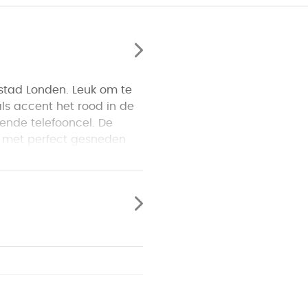
stad Londen. Leuk om te
ls accent het rood in de
ende telefooncel. De
n met perfect gesneden