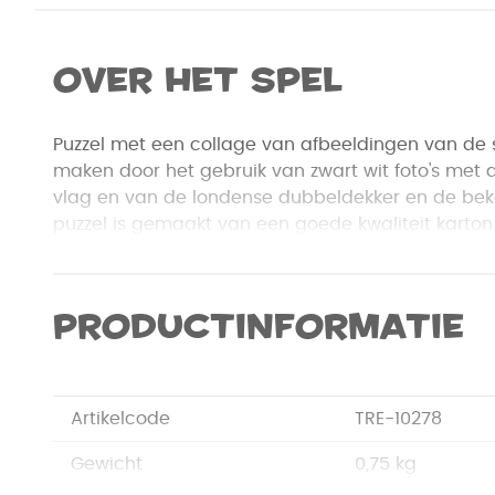
Over het spel
Puzzel met een collage van afbeeldingen van de 
maken door het gebruik van zwart wit foto's met a
vlag en van de londense dubbeldekker en de bek
puzzel is gemaakt van een goede kwaliteit karto
stukjes.
Productinformatie
Artikelcode
TRE-10278
Gewicht
0,75 kg