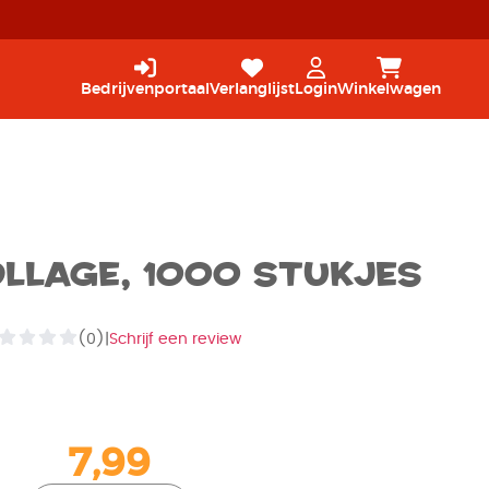
Bedrijvenportaal
Verlanglijst
Login
Winkelwagen
llage, 1000 stukjes
(0)
|
Schrijf een review
7,99