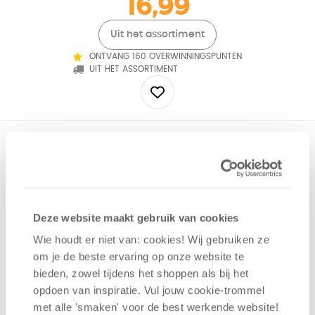
16,99
Uit het assortiment
ONTVANG 160 OVERWINNINGSPUNTEN
UIT HET ASSORTIMENT
Lost Cities is terug, maar nu als roll & write! Kies de juiste
dobbelstenen om zo slim mogelijk je expedities te voltooien.
Elke expeditie bestaat uit een kolom, waarbij je per vakje
getallen moet invullen. Hoe hoger je komt, hoe meer
punten je scoort. Bruggen die je als eerste oversteekt,
Deze website maakt gebruik van cookies
geven extra punten. Ook kun je punten scoren door bewust
geen dobbelstenen te kiezen. Wie het meest efficiënt
Wie houdt er niet van: cookies! Wij gebruiken ze
scoort, wint!
om je de beste ervaring op onze website te
bieden, zowel tijdens het shoppen als bij het
opdoen van inspiratie. Vul jouw cookie-trommel
Complexiteit
Geluk
met alle 'smaken' voor de best werkende website​!