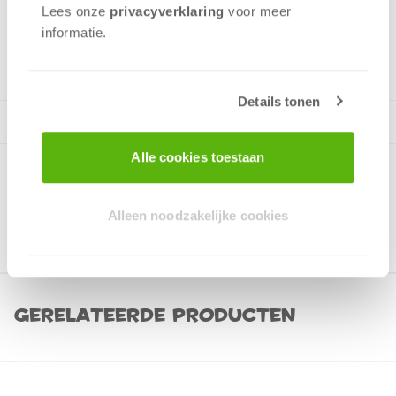
Tactiek
Lees onze
privacyverklaring
voor meer
informatie.
2 - 5
spelers
+/-
30
min
v.a. 8 jaar
Details tonen
Alle cookies toestaan
Alleen noodzakelijke cookies
Gerelateerde producten