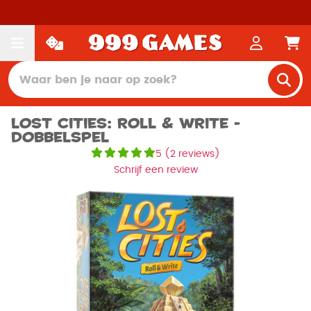
Lost Cities: Roll & Write -
Dobbelspel
5
(
2 reviews
)
Schrijf een review