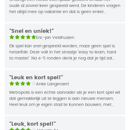
oude al zoveel keer gespeeld werd. De kinderen vragen
het altijd mee op vakantie en dat is geen enkel
probleem omdat het klein is. Het spel is simpel en je
bent afhankelijk van de kaarten, maar het blijft altijd tof
om de strategie te bepalen. Een van onze toppers
"Snel en uniek!"
(samen met Macchiavelli).
Eric-jan Veldhuizen
Elk spel kan snel gespeeld worden, maar geen spel is
hetzelfde. Deze valt in het straatje 'easy to learn, hard
to master'. Na 4-5 ronden denk je nog dat je tijd zat
hebt, terwijl het spel bij ronde 7-8 ineens afgelopen kan
zijn omdat de tegenstander op 50 punten staat. Het
spel is verrassend tactisch, maar geluk speelt ook zeker
"Leuk en kort spel!"
een grote rol door op tijd de juiste kaarten te krijgen. Elk
Anke Langeraert
spel is uniek en daardoor verveelt niet snel.
Metropolis is een echte aanrader als je een kort spel wil
Tot nu toe hebben wij het alleen samen (vriendin en
dat gemakkelijk uit te leggen is aan nieuwe mensen.
ik) gespeeld, als geloof ik dat dit met een groep ook
Heel leuk om je eigen stad te kunnen bouwen, met
super leuk is!
mooie kaarten. Het blijft wel een tactisch spel om
Het heeft in de basis dezelfde bouwstenen als Machi
bepaalde kaarten op de juiste momenten te leggen.
Koro, maar bij Metropolis heb je iets minder te maken
"Leuk, kort spel!"
met de tegenstanders en kun je door de grote variëteit