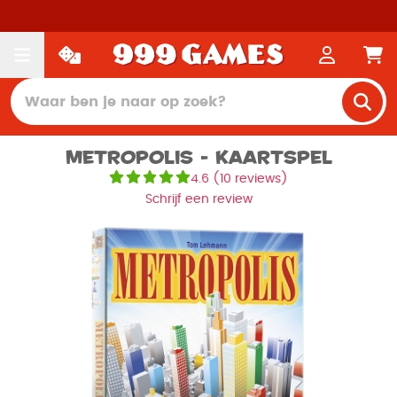
Metropolis - Kaartspel
4.6
(
10 reviews
)
Schrijf een review