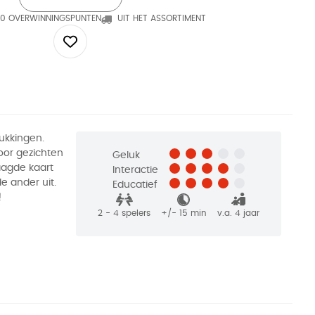
0 OVERWINNINGSPUNTEN
UIT HET ASSORTIMENT
ukkingen.
oor gezichten
Geluk
aagde kaart
Interactie
e ander uit.
Educatief
!
2 - 4
spelers
+/-
15
min
v.a. 4 jaar