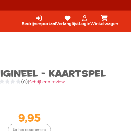
Bedrijvenportaal
Verlanglijst
Login
Winkelwagen
igineel - Kaartspel
(0)
|
Schrijf een review
9,95
Uit het assortiment