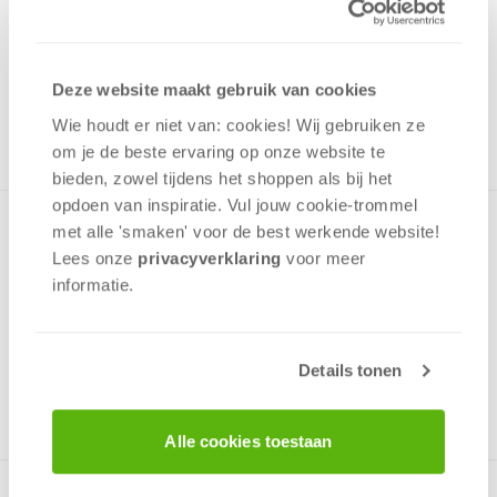
1,00
Uit het assortiment
Deze website maakt gebruik van cookies
ONTVANG 10 OVERWINNINGSPUNTEN
UIT HET ASSORTIMENT
Wie houdt er niet van: cookies! Wij gebruiken ze
om je de beste ervaring op onze website te
bieden, zowel tijdens het shoppen als bij het
opdoen van inspiratie. Vul jouw cookie-trommel
Minipuzzel met een afbeelding uit de serie Disney Cars in
met alle 'smaken' voor de best werkende website​!
een prettig klein doosje die gemakkelijk past in een rugzak
Lees onze
privacyverklaring
voor meer
en op de plank met speelgoed.De Puzzel is zeer
informatie.
kindvriendelijk!
Details tonen
v.a. 4 jaar
Alle cookies toestaan