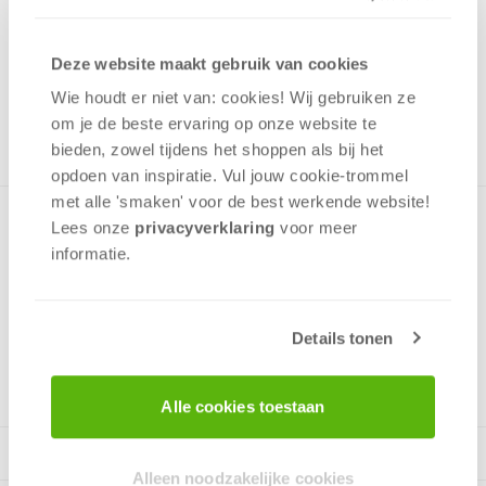
1,00
Uit het assortiment
Deze website maakt gebruik van cookies
ONTVANG 10 OVERWINNINGSPUNTEN
Wie houdt er niet van: cookies! Wij gebruiken ze
UIT HET ASSORTIMENT
om je de beste ervaring op onze website te
bieden, zowel tijdens het shoppen als bij het
opdoen van inspiratie. Vul jouw cookie-trommel
met alle 'smaken' voor de best werkende website​!
Minipuzzel met een afbeelding uit de Disney film Cars in een
Lees onze
privacyverklaring
voor meer
prettig klein doosje. Past gemakkelijk in een rugzak en op de
informatie.
plank met speelgoed.
Details tonen
v.a. 4 jaar
Alle cookies toestaan
Alleen noodzakelijke cookies