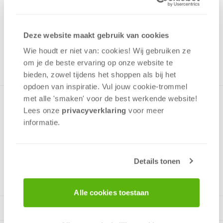
1,00
Uit het assortiment
Deze website maakt gebruik van cookies
ONTVANG 10 OVERWINNINGSPUNTEN
UIT HET ASSORTIMENT
Wie houdt er niet van: cookies! Wij gebruiken ze
om je de beste ervaring op onze website te
bieden, zowel tijdens het shoppen als bij het
opdoen van inspiratie. Vul jouw cookie-trommel
met alle 'smaken' voor de best werkende website​!
Minipuzzel met een afbeelding uit de Disney film Finding
Lees onze
privacyverklaring
voor meer
Dory in een prettig klein doosje. Past gemakkelijk in een
informatie.
rugzak en op de plank met speelgoed.
Details tonen
v.a. 4 jaar
Alle cookies toestaan