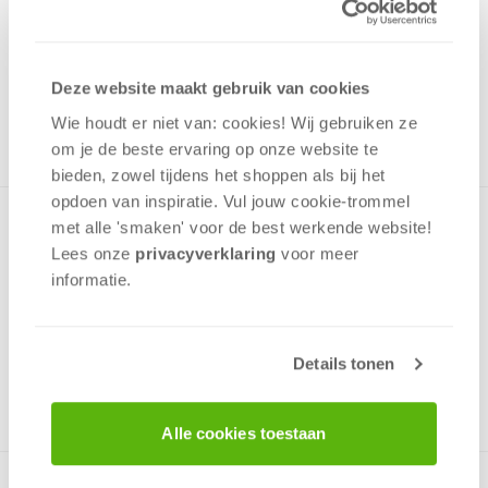
1,00
Uit het assortiment
Deze website maakt gebruik van cookies
ONTVANG 10 OVERWINNINGSPUNTEN
UIT HET ASSORTIMENT
Wie houdt er niet van: cookies! Wij gebruiken ze
om je de beste ervaring op onze website te
bieden, zowel tijdens het shoppen als bij het
opdoen van inspiratie. Vul jouw cookie-trommel
Minipuzzel met een afbeelding uit de serie Mickey Mouse en
met alle 'smaken' voor de best werkende website​!
zijn vrienden in een prettig klein doosje die gemakkelijk past
Lees onze
privacyverklaring
voor meer
in een rugzak en op de plank met speelgoed.De Puzzel is
informatie.
zeer kindvriendelijk!
Details tonen
v.a. 4 jaar
Alle cookies toestaan