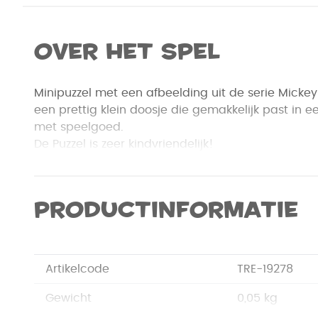
Over het spel
Minipuzzel met een afbeelding uit de serie Mickey
een prettig klein doosje die gemakkelijk past in 
met speelgoed.
De Puzzel is zeer kindvriendelijk!
Productinformatie
Artikelcode
TRE-19278
Gewicht
0,05 kg