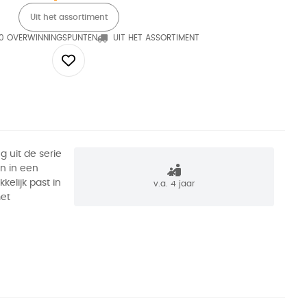
Uit het assortiment
0 OVERWINNINGSPUNTEN
UIT HET ASSORTIMENT
g uit de serie
n in een
kelijk past in
v.a. 4 jaar
met