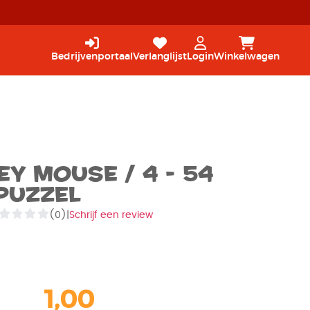
Bedrijvenportaal
Verlanglijst
Login
Winkelwagen
ey Mouse / 4 - 54
Puzzel
(0)
|
Schrijf een review
1,00