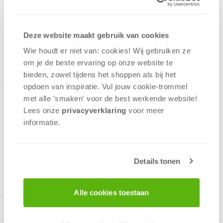
1,00
Uit het assortiment
Deze website maakt gebruik van cookies
ONTVANG 10 OVERWINNINGSPUNTEN
UIT HET ASSORTIMENT
Wie houdt er niet van: cookies! Wij gebruiken ze
om je de beste ervaring op onze website te
bieden, zowel tijdens het shoppen als bij het
opdoen van inspiratie. Vul jouw cookie-trommel
met alle 'smaken' voor de best werkende website​!
Minipuzzel met een afbeelding uit de Disney serie Mickey
Lees onze
privacyverklaring
voor meer
Mouse en zijn vrienden in een prettig klein doosje. Past
informatie.
gemakkelijk in een rugzak en op de plank met speelgoed.
Details tonen
v.a. 4 jaar
Alle cookies toestaan