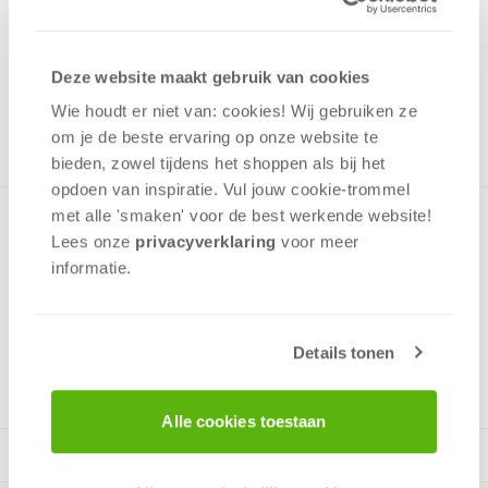
1,00
Uit het assortiment
Deze website maakt gebruik van cookies
ONTVANG 10 OVERWINNINGSPUNTEN
UIT HET ASSORTIMENT
Wie houdt er niet van: cookies! Wij gebruiken ze
om je de beste ervaring op onze website te
bieden, zowel tijdens het shoppen als bij het
opdoen van inspiratie. Vul jouw cookie-trommel
met alle 'smaken' voor de best werkende website​!
Minipuzzel met een afbeelding uit de Cute Pets serie in een
Lees onze
privacyverklaring
voor meer
prettig klein doosje die gemakkelijk past in een rugzak en op
informatie.
de plank met speelgoed.De Puzzel is zeer kindvriendelijk!
Details tonen
v.a. 4 jaar
Alle cookies toestaan