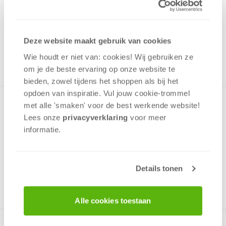
1,00
Uit het assortiment
Deze website maakt gebruik van cookies
ONTVANG 10 OVERWINNINGSPUNTEN
UIT HET ASSORTIMENT
Wie houdt er niet van: cookies! Wij gebruiken ze
om je de beste ervaring op onze website te
bieden, zowel tijdens het shoppen als bij het
opdoen van inspiratie. Vul jouw cookie-trommel
Minipuzzel met een afbeelding uit de Disney serie Sofia het
met alle 'smaken' voor de best werkende website​!
prinsesje in een prettig klein doosje die gemakkelijk past in
Lees onze
privacyverklaring
voor meer
een rugzak en op de plank met speelgoed.De Puzzel is zeer
informatie.
kindvriendelijk!
Details tonen
v.a. 4 jaar
Alle cookies toestaan