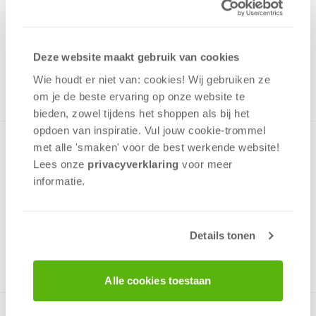
1,00
Uit het assortiment
Deze website maakt gebruik van cookies
ONTVANG 10 OVERWINNINGSPUNTEN
UIT HET ASSORTIMENT
Wie houdt er niet van: cookies! Wij gebruiken ze
om je de beste ervaring op onze website te
bieden, zowel tijdens het shoppen als bij het
opdoen van inspiratie. Vul jouw cookie-trommel
Minipuzzel met een afbeelding uit de serie Disney Marvel
met alle 'smaken' voor de best werkende website​!
Spiderman in een prettig klein doosje die gemakkelijk past in
Lees onze
privacyverklaring
voor meer
een rugzak en op de plank met speelgoed.Deze puzzel is
informatie.
zeer kindvriendelijk!
Details tonen
v.a. 5 jaar
Alle cookies toestaan