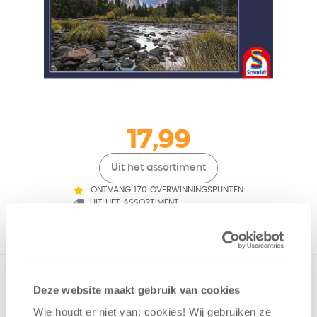
17,99
Uit het assortiment
ONTVANG 170 OVERWINNINGSPUNTEN
UIT HET ASSORTIMENT
Prachtige puzzel met een fijne rustgevende afbeelding.
Deze website maakt gebruik van cookies
Bergen op de achtergrond, de lucht die mooi rood roze
verkleurt en op de voorgrond zie je een kalme rivier met
Wie houdt er niet van: cookies! Wij gebruiken ze