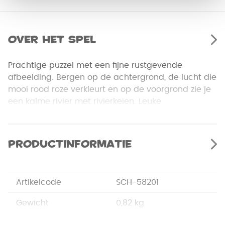
Over het spel
Prachtige puzzel met een fijne rustgevende
afbeelding. Bergen op de achtergrond, de lucht die
mooi rood roze verkleurt en op de voorgrond zie je
een kalme rivier met rivierkeien. Leuke
uitdaging.Puzzel bevat 1000 stukjes, leeftijd vanaf 12
jaar.
Productinformatie
Artikelcode
SCH-58201
Gewicht
0,82 kg
Merk
Schmidt