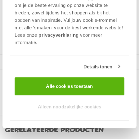
rivierkeien. Leuke uitdaging.Puzzel bevat 1000 stukjes, leeftijd
om je de beste ervaring op onze website te
vanaf 12 jaar.
bieden, zowel tijdens het shoppen als bij het
opdoen van inspiratie. Vul jouw cookie-trommel
met alle 'smaken' voor de best werkende website​!
v.a. 12 jaar
Lees onze
privacyverklaring
voor meer
informatie.
Details tonen
Alle cookies toestaan
Alleen noodzakelijke cookies
Gerelateerde producten