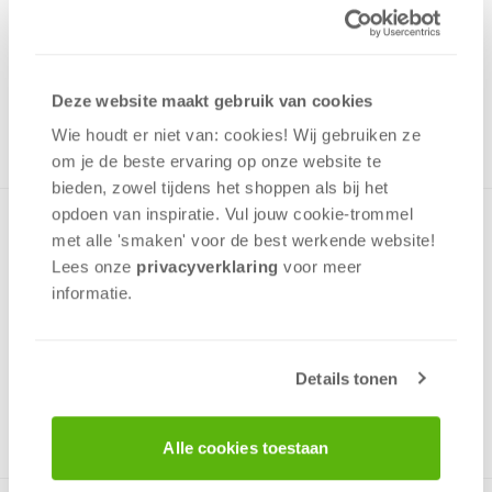
5,99
Uit het assortiment
ONTVANG 50 OVERWINNINGSPUNTEN
Deze website maakt gebruik van cookies
UIT HET ASSORTIMENT
Wie houdt er niet van: cookies! Wij gebruiken ze
om je de beste ervaring op onze website te
bieden, zowel tijdens het shoppen als bij het
opdoen van inspiratie. Vul jouw cookie-trommel
Puzzel met herbruikbare stickers om je puzzel nog mooier te
met alle 'smaken' voor de best werkende website​!
maken! Als de puzzel in elkaar zit kun je deze zelf verder
Lees onze
privacyverklaring
voor meer
versieren met de stickers. Puzzel van extra dik karton en
informatie.
stukjes die perfect passen met een afbeelding van My Little
Pony.
Details tonen
v.a. 3 jaar
Alle cookies toestaan