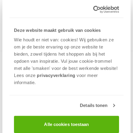
7,99
Uit het assortiment
ONTVANG 70 OVERWINNINGSPUNTEN
UIT HET ASSORTIMENT
Deze website maakt gebruik van cookies
Wie houdt er niet van: cookies! Wij gebruiken ze
om je de beste ervaring op onze website te
bieden, zowel tijdens het shoppen als bij het
opdoen van inspiratie. Vul jouw cookie-trommel
Puzzel met een mooie afbeelding van New York, met het
Empire State Building en de Brooklyn Bridge. Door de
met alle 'smaken' voor de best werkende website​!
compositie, het kleurgebruik en de 1000 stukjes een
Lees onze
privacyverklaring
voor meer
uitdaging! De puzzel is gemaakt van een zeer goede
informatie.
kwaliteit karton met een niet reflecterende laag en
puzzelstukken die perfect passen.
Details tonen
v.a. 12 jaar
Alle cookies toestaan