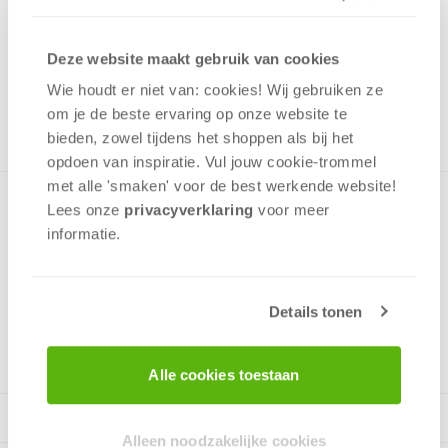
4,99
Uit het assortiment
Deze website maakt gebruik van cookies
ONTVANG 40 OVERWINNINGSPUNTEN
Wie houdt er niet van: cookies! Wij gebruiken ze
UIT HET ASSORTIMENT
om je de beste ervaring op onze website te
bieden, zowel tijdens het shoppen als bij het
opdoen van inspiratie. Vul jouw cookie-trommel
met alle 'smaken' voor de best werkende website​!
Leuke puzzel met de helden van Nickelodeon, Dora, Paw
Lees onze
privacyverklaring
voor meer
Patrol, Bubble Guppies en Blaze. Fijne uitdaging voor jonge
informatie.
puzzelaars.
Details tonen
v.a. 5 jaar
Alle cookies toestaan
Alleen noodzakelijke cookies