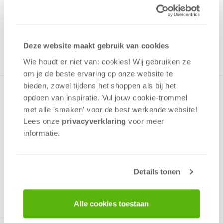
Uit het assortiment
ONTVANG 120 OVERWINNINGSPUNTEN
UIT HET ASSORTIMENT
Deze website maakt gebruik van cookies
Wie houdt er niet van: cookies! Wij gebruiken ze
om je de beste ervaring op onze website te
bieden, zowel tijdens het shoppen als bij het
Kaartspel over de Olympische Spelen. Neem deel aan 9
opdoen van inspiratie. Vul jouw cookie-trommel
disciplines. De winnaars krijgen prijzen, de verliezers nieuwe
met alle 'smaken' voor de best werkende website​!
kaarten. Wie wint de meeste gouden medailles?
Lees onze
privacyverklaring
voor meer
informatie.
Tactiek
Geluk
Bluf
Details tonen
2 - 7
spelers
+/-
20
min
v.a. 6 jaar
Alle cookies toestaan