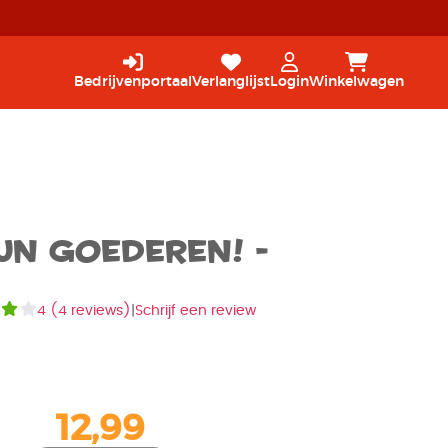
Bedrijvenportaal
Verlanglijst
Login
Winkelwagen
jn goederen! -
4
(
4 reviews
)
|
Schrijf een review
12,99