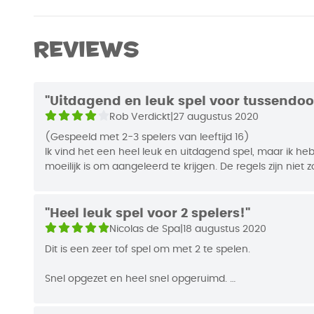
Merk
999 Game
speculatieve mogelijkheden veel uitdaging biedt
Afmetingen
17,7 x 12,7 
Reviews
Auteur
Alexander P
EAN Code
871921442
"Uitdagend en leuk spel voor tussendoo
Rob Verdickt
|
27 augustus 2020
Jaar van Uitgifte
2016
(Gespeeld met 2-3 spelers van leeftijd 16)
Ik vind het een heel leuk en uitdagend spel, maar ik heb
moeilijk is om aangeleerd te krijgen. De regels zijn niet
zou je het te pakken moeten hebben. Omdat één kaart 
voorstelt afhankelijk van waar ze zich bevindt, kan er 
regels zijn hier echter wel heel duidelijk over. De mee
"Heel leuk spel voor 2 spelers!"
van een keten en zetten elkaars productie voort (zo ka
Nicolas de Spa
|
18 augustus 2020
planken produceren in de houtzagerij en van planken to
Dit is een zeer tof spel om met 2 te spelen.
Andere produceren op zichzelf of geven een permanent 
zo snel mogelijk voldoen aan de voorwaarden om assis
Snel opgezet en heel snel opgeruimd.
aannemen, maar dat zal bijna nooit overeenkomen m
waarmee je aan het werken bent. De eindfase van het sp
Leuk spelletje om een half uurtje snel te spelen.