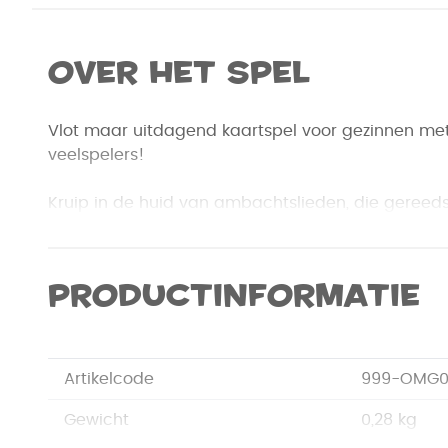
Over het spel
Vlot maar uitdagend kaartspel voor gezinnen me
veelspelers!
Kruip in de huid van ambachtslieden, die gereedsc
vele andere goederen produceren. Wie het efficiën
productieketen gebruik maakt, ontvangt de mees
wint het spel.
Productinformatie
Probeer grondstoffen in je hand te verzamelen of
verkrijgen. Zo kun je één van je gebouwen laten p
het productieproces met extra goederen en grond
Artikelcode
999-OMG0
dan produceert het gebouw meer met alle voorde
Gewicht
0,28 kg
O mijn Goederen! is een vlot kaartspel, dat door 