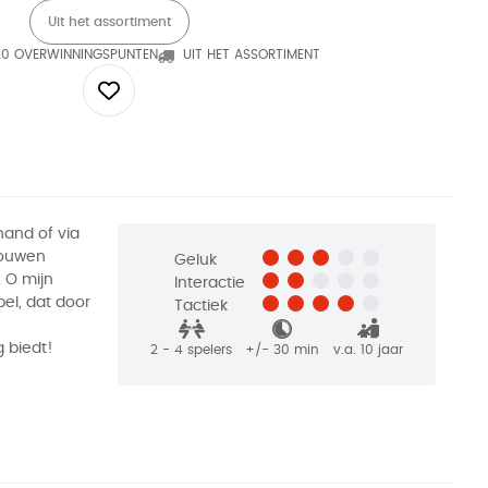
Uit het assortiment
20 OVERWINNINGSPUNTEN
UIT HET ASSORTIMENT
hand of via
bouwen
Geluk
. O mijn
Interactie
pel, dat door
Tactiek
 biedt!
2 - 4
spelers
+/-
30
min
v.a. 10 jaar