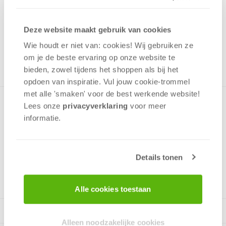
15,95
Uit het assortiment
Deze website maakt gebruik van cookies
ONTVANG 150 OVERWINNINGSPUNTEN
Wie houdt er niet van: cookies! Wij gebruiken ze
UIT HET ASSORTIMENT
om je de beste ervaring op onze website te
bieden, zowel tijdens het shoppen als bij het
opdoen van inspiratie. Vul jouw cookie-trommel
met alle 'smaken' voor de best werkende website​!
Puzzel van een zeilschip uit de 17e eeuw op hoge zee in de
Lees onze
privacyverklaring
voor meer
nacht. Bijzonder sfeervol. Puzzel bevat 1000 stukjes, leeftijd
informatie.
vanaf 12 jaar.
Details tonen
v.a. 12 jaar
Alle cookies toestaan
Alleen noodzakelijke cookies