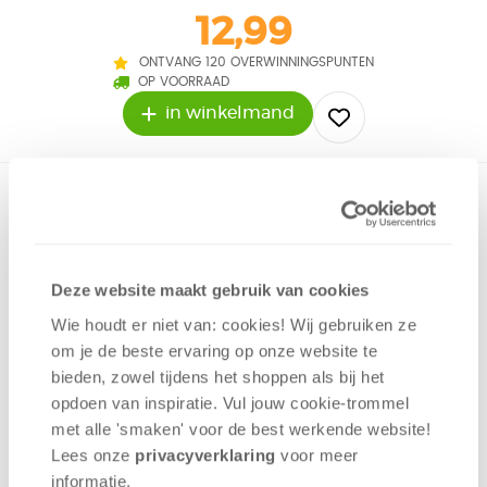
12,99
ONTVANG 120 OVERWINNINGSPUNTEN
OP VOORRAAD
in winkelmand
Partyspel voor grote groepen. Vreedzame burgers binden
de strijd aan tegen de weerwolven in hun midden. Het is
echter onduidelijk wie dat precies zijn. Slagen ze erin om de
weerwolven te ontmaskeren of elimineren ze per abuis
Deze website maakt gebruik van cookies
onschuldige dorpsgenoten?
Wie houdt er niet van: cookies! Wij gebruiken ze
om je de beste ervaring op onze website te
Bluf
bieden, zowel tijdens het shoppen als bij het
Deductie
opdoen van inspiratie. Vul jouw cookie-trommel
Interactie
met alle 'smaken' voor de best werkende website​!
8 - 18
spelers
+/-
45
min
v.a. 10 jaar
Lees onze
privacyverklaring
voor meer
informatie.