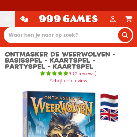
Ontmasker de Weerwolven -
Basisspel - Kaartspel -
Partyspel - Kaartspel
5
(
2 reviews
)
Schrijf een review