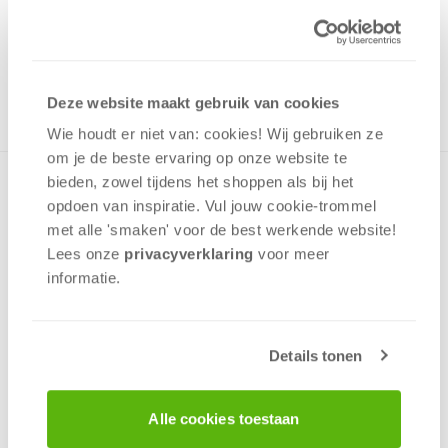
Uit het assortiment
ONTVANG 140 OVERWINNINGSPUNTEN
UIT HET ASSORTIMENT
Deze website maakt gebruik van cookies
Wie houdt er niet van: cookies! Wij gebruiken ze
om je de beste ervaring op onze website te
bieden, zowel tijdens het shoppen als bij het
Zeer eenvoudig geheugenspel voor heel jonge kinderen.
opdoen van inspiratie. Vul jouw cookie-trommel
Draai steeds 1 kaart om en probeer er één te vinden met
dezelfde kleurencombinatie als een schildpad op tafel. Met
met alle 'smaken' voor de best werkende website​!
bonte, grote schildpadden!
Lees onze
privacyverklaring
voor meer
informatie.
Geheugen
Geluk
Interactie
Details tonen
2 - 4
spelers
+/-
20
min
v.a. 3 jaar
Alle cookies toestaan