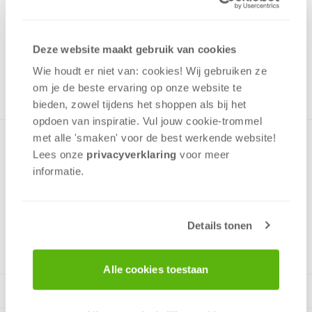
12,99
Uit het assortiment
Deze website maakt gebruik van cookies
ONTVANG 120 OVERWINNINGSPUNTEN
UIT HET ASSORTIMENT
Wie houdt er niet van: cookies! Wij gebruiken ze
om je de beste ervaring op onze website te
bieden, zowel tijdens het shoppen als bij het
opdoen van inspiratie. Vul jouw cookie-trommel
met alle 'smaken' voor de best werkende website​!
Prachtige kinderpuzzel met twee paarden en twee veulens
Lees onze
privacyverklaring
voor meer
op de prairie met de bergen op de achtergrond. Puzzel
informatie.
bevat 200 stukjes, leeftijd vanaf 8 jaar.
Details tonen
v.a. 8 jaar
Alle cookies toestaan