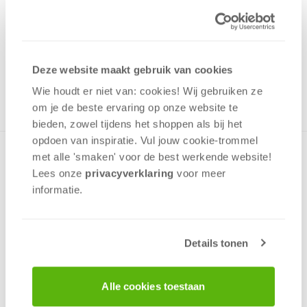
17,99
Uit het assortiment
Deze website maakt gebruik van cookies
ONTVANG 170 OVERWINNINGSPUNTEN
UIT HET ASSORTIMENT
Wie houdt er niet van: cookies! Wij gebruiken ze
om je de beste ervaring op onze website te
bieden, zowel tijdens het shoppen als bij het
opdoen van inspiratie. Vul jouw cookie-trommel
Deze puzzels, die in verschillende formaten verkrijgbaar zijn,
met alle 'smaken' voor de best werkende website​!
zijn van de hoogste kwaliteit. De stukjes zijn zo fijn gesneden
Lees onze
privacyverklaring
voor meer
dat ze naadloos aan elkaar passen. De prachtige
informatie.
afbeeldingen van verschillende topartiesten kunnen elke
slaap- of woonkamermuur verfraaien.
Details tonen
v.a. 12 jaar
Alle cookies toestaan