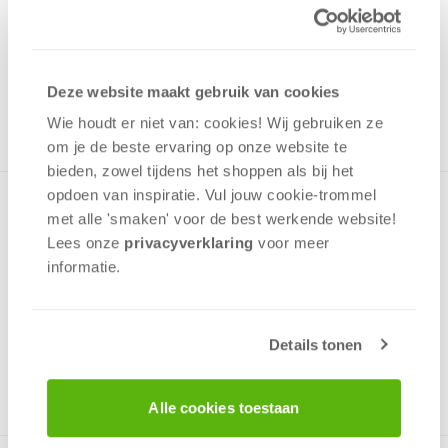
19,99
Uit het assortiment
ONTVANG 190 OVERWINNINGSPUNTEN
Deze website maakt gebruik van cookies
UIT HET ASSORTIMENT
Wie houdt er niet van: cookies! Wij gebruiken ze
om je de beste ervaring op onze website te
bieden, zowel tijdens het shoppen als bij het
opdoen van inspiratie. Vul jouw cookie-trommel
Mooie panorama puzzel met een afbeelding van bekende
met alle 'smaken' voor de best werkende website​!
filmacteurs van de afgelopen 100 jaar, geposeerd als het
Lees onze
privacyverklaring
voor meer
beroemde schilderij "Het Laatste Avondmaal" van artiest
informatie.
Renato Casaro. . Puzzel bevat 1000 stukjes en is geschikt
vanaf 12 jaar.
Details tonen
v.a. 12 jaar
Alle cookies toestaan