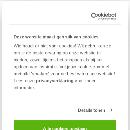
19,99
ONTVANG 190 OVERWINNINGSPUNTEN
NOG MAAR 16 OP VOORRAAD
in winkelmand
Deze website maakt gebruik van cookies
Wie houdt er niet van: cookies! Wij gebruiken ze
om je de beste ervaring op onze website te
Een puzzel van Schmidt Spiele is een fantastische manier
bieden, zowel tijdens het shoppen als bij het
om de hectiek van alledag achter je te laten – en stukje
opdoen van inspiratie. Vul jouw cookie-trommel
voor stukje nieuwe energie op te doen. Niet alle puzzels zijn
met alle 'smaken' voor de best werkende website​!
hetzelfde: Schmidt-puzzels zijn met hun verscheidenheid
aan vormen en levendige kleuren van topkwaliteit. Dankzij
Lees onze
privacyverklaring
voor meer
bijzonder fijn snijgereedschap past elk afzonderlijk stukje
informatie.
perfect en de speciale matte lak zorgt voor spiegelvrij
puzzelplezier – dit alles zorgt voor dubbel zoveel
ontspanning.
Details tonen
v.a. 12 jaar
Alle cookies toestaan