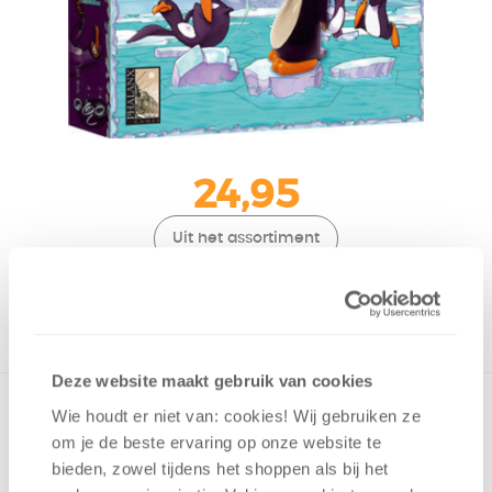
24,95
Uit het assortiment
ONTVANG 240 OVERWINNINGSPUNTEN
UIT HET ASSORTIMENT
Deze website maakt gebruik van cookies
Wie houdt er niet van: cookies! Wij gebruiken ze
om je de beste ervaring op onze website te
bieden, zowel tijdens het shoppen als bij het
2 - 4
spelers
+/-
20
min
v.a. 8 jaar