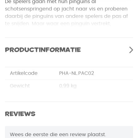
De spelers gaan met hun pinguïns al
schotsenspringend op jacht naar vis en proberen
daarbij de pinguïns van andere spelers de pas af
te snijden. Maar waar een pinguïn vertrekt,
verdwijnt een schots. Al gauw valt de ijsvlakte uit
elkaar en raken de pinguïns geïsoleerd
Productinformatie
Zorg dus dat je goed staat... Wie aan het einde van
het spel de meeste vis heeft gevangen, wint het
spel.
Artikelcode
PHA-NL.PAC02
Gewicht
0,99 kg
Merk
Phalanx Games
Afmetingen
25 x 25 x 5,8 cm
Reviews
Auteur
Fran&ccedil;ois Bruel
Wees de eerste die een review plaatst.
EAN Code
8717249192695