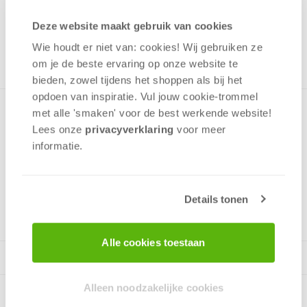
19,99
Deze website maakt gebruik van cookies
ONTVANG 190 OVERWINNINGSPUNTEN
NOG MAAR 32 OP VOORRAAD
Wie houdt er niet van: cookies! Wij gebruiken ze
in winkelmand
om je de beste ervaring op onze website te
bieden, zowel tijdens het shoppen als bij het
opdoen van inspiratie. Vul jouw cookie-trommel
met alle 'smaken' voor de best werkende website​!
Puzzel met een leuke afbeelding van een puzzel die wordt
gelegd met 3 schattige hulpjes, deze afbeelding is zeer
Lees onze
privacyverklaring
voor meer
herkenbaar voor veel puzzelaars.
informatie.
v.a. 12 jaar
Details tonen
Alle cookies toestaan
Alleen noodzakelijke cookies