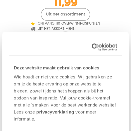
11,99
Uit het assortiment
ONTVANG 110 OVERWINNINGSPUNTEN
UIT HET ASSORTIMENT
Een meeslepend, coöperatief detectivespel in een klein
doosje. Het lichaam van graaf Ferdinand Tudor ligt
Deze website maakt gebruik van cookies
levenloos naast de rozenstruik. Lukt het jullie om samen de
Wie houdt er niet van: cookies! Wij gebruiken ze
mysterieuze omstandigheden rondom zijn dood op te
om je de beste ervaring op onze website te
helderen?
bieden, zowel tijdens het shoppen als bij het
opdoen van inspiratie. Vul jouw cookie-trommel
Coöperatief
met alle 'smaken' voor de best werkende website​!
Tijdsdruk
Lees onze
privacyverklaring
voor meer
Puzzelen
informatie.
1 - 6
spelers
+/-
60
min
v.a. 12 jaar