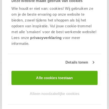
Deze website maakt gebruik van cookies
Room word je opgeroepen om de mysterieuze
omstandigheden rond een stroomstoring in Tokio te
Wie houdt er niet van: cookies! Wij gebruiken ze
onderzoeken en op te lossen.
om je de beste ervaring op onze website te
bieden, zowel tijdens het shoppen als bij het
opdoen van inspiratie. Vul jouw cookie-trommel
Coöperatief
met alle 'smaken' voor de best werkende website​!
Puzzelen
Lees onze
privacyverklaring
voor meer
Tijdsdruk
informatie.
1 - 6
spelers
+/-
60
min
v.a. 12 jaar
Details tonen
Alle cookies toestaan
Alleen noodzakelijke cookies