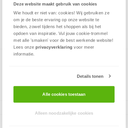
4,50
Deze website maakt gebruik van cookies
Wie houdt er niet van: cookies! Wij gebruiken ze
Uit het assortiment
om je de beste ervaring op onze website te
ONTVANG 40 OVERWINNINGSPUNTEN
bieden, zowel tijdens het shoppen als bij het
UIT HET ASSORTIMENT
opdoen van inspiratie. Vul jouw cookie-trommel
met alle 'smaken' voor de best werkende website​!
Lees onze
privacyverklaring
voor meer
informatie.
Puzzel met een leuke afbeelding van Frozen.
Details tonen
v.a. 4 jaar
Alle cookies toestaan
Alleen noodzakelijke cookies