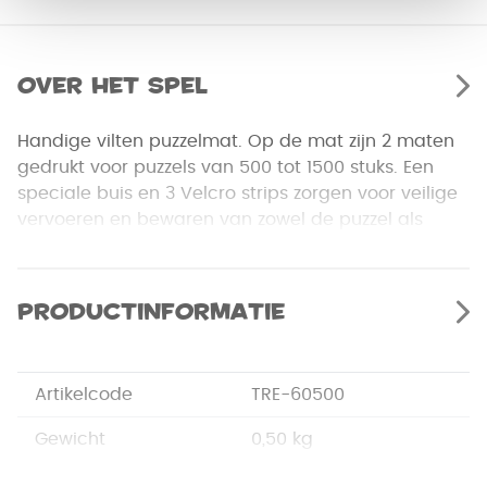
Over het spel
Handige vilten puzzelmat. Op de mat zijn 2 maten
gedrukt voor puzzels van 500 tot 1500 stuks. Een
speciale buis en 3 Velcro strips zorgen voor veilige
vervoeren en bewaren van zowel de puzzel als
verspreide puzzelstukken. Neem je favoriete puzzel
mee waar je ook maar wilt.
Productinformatie
Artikelcode
TRE-60500
Gewicht
0,50 kg
Merk
Trefl