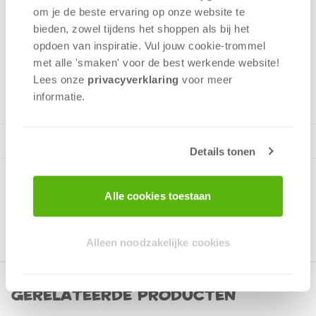
zowel de puzzel als verspreide puzzelstukken. Neem je
om je de beste ervaring op onze website te
favoriete puzzel mee waar je ook maar wilt.
bieden, zowel tijdens het shoppen als bij het
opdoen van inspiratie. Vul jouw cookie-trommel
met alle 'smaken' voor de best werkende website​!
v.a. 10 jaar
Lees onze
privacyverklaring
voor meer
informatie.
Details tonen
Alle cookies toestaan
Alleen noodzakelijke cookies
Gerelateerde producten