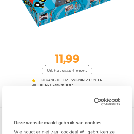
11,99
Uit het assortiment
ONTVANG 110 OVERWINNINGSPUNTEN
UIT HET ASSORTIMENT
Handige vilten puzzelmat. Op de mat zijn 2 maten gedrukt
Deze website maakt gebruik van cookies
voor puzzels van 500 tot 1500 stuks. Een speciale buis en 3
Velcro strips zorgen voor veilige vervoeren en bewaren van
Wie houdt er niet van: cookies! Wij gebruiken ze