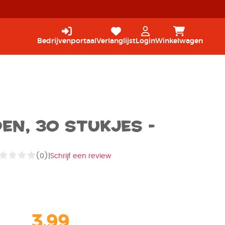
Bedrijvenportaal
Verlanglijst
Login
Winkelwagen
en, 30 stukjes -
(0)
|
Schrijf een review
3,99