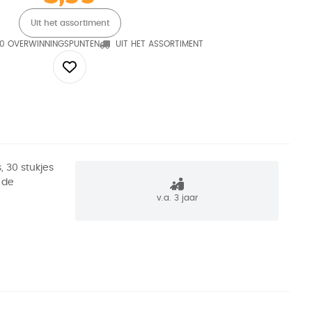
Uit het assortiment
0 OVERWINNINGSPUNTEN
UIT HET ASSORTIMENT
, 30 stukjes
 de
v.a. 3 jaar