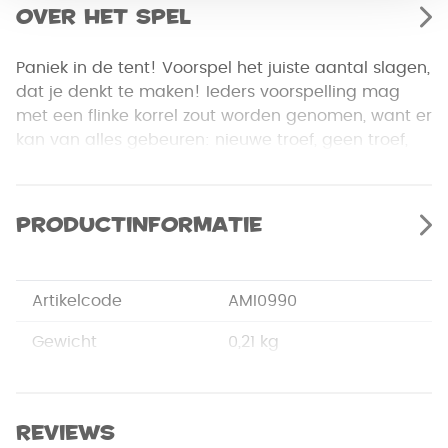
Over het spel
Paniek in de tent! Voorspel het juiste aantal slagen,
dat je denkt te maken! Ieders voorspelling mag
met een flinke korrel zout worden genomen, want er
kan van alles gebeuren: nieuwe troef, geen troef,
ontbrekende kaarten. Creativiteit en flexibiliteit
regeren. De marge tussen succes en mislukking is
minimaal. Regelmatig zullen je hersens op hol
Productinformatie
slaan bij het zien van zoveel onlogische situaties.
Rage is een kaartspel voor spelers die niet vies zijn
Artikelcode
AMI0990
van wat onvoorspelbaarheid en geluk!
Gewicht
0,21 kg
Merk
Distributie artikelen
Afmetingen
12,3 x 9,6 x 2 cm
Reviews