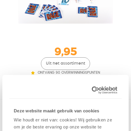
9,95
Uit het assortiment
ONTVANG 90 OVERWINNINGSPUNTEN
UIT HET ASSORTIMENT
Rage is een kaartspel voor spelers die niet vies zijn van wat
Deze website maakt gebruik van cookies
onvoorspelbaarheid en geluk! Let op: dit is een Duitstalige
Wie houdt er niet van: cookies! Wij gebruiken ze
versie.
om je de beste ervaring op onze website te