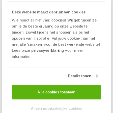
18,99
Deze website maakt gebruik van cookies
Uit het assortiment
Wie houdt er niet van: cookies! Wij gebruiken ze
ONTVANG 180 OVERWINNINGSPUNTEN
UIT HET ASSORTIMENT
om je de beste ervaring op onze website te
bieden, zowel tijdens het shoppen als bij het
opdoen van inspiratie. Vul jouw cookie-trommel
met alle 'smaken' voor de best werkende website​!
Lees onze
privacyverklaring
voor meer
Puzzel met een panorama afbeelding van de Rialto brug,
informatie.
Venetië. 1000 stukjes.
Details tonen
v.a. 12 jaar
Alle cookies toestaan
Alleen noodzakelijke cookies