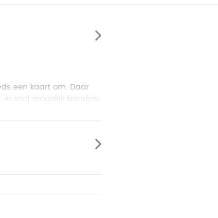
eeds een kaart om. Daar
zo snel mogelijk bandjes
p de bel drukken. Doe je
het einde van het spel de
otorische vaardigheden,
t.