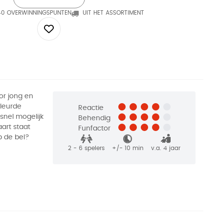
40 OVERWINNINGSPUNTEN
UIT HET ASSORTIMENT
r jong en
kleurde
Reactie
snel mogelijk
Behendig
art staat
Funfactor
op de bel?
2 - 6
spelers
+/-
10
min
v.a. 4 jaar