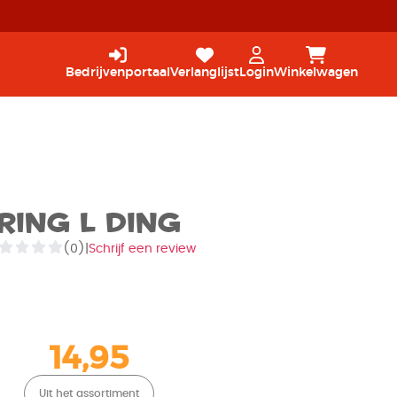
Bedrijvenportaal
Verlanglijst
Login
Winkelwagen
Ring L Ding
(0)
|
Schrijf een review
14,95
Uit het assortiment