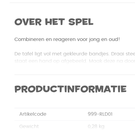
Over het spel
Combineren en reageren voor jong en oud!
De tafel ligt vol met gekleurde bandjes. Draai st
staat een hand op afgebeeld. Maak deze na door 
om je vingers te doen. Als je klaar bent, mag je o
dat het snelste, dan win je de kaart. Heb jij aan 
meeste kaarten?
Productinformatie
Ring L Ding is een hilarisch spel, dat onbewust m
reactiesnelheid en combinatievermogen bevorder
Artikelcode
999-RLD01
Leuk voor het hele gezin!
Gewicht
0,28 kg