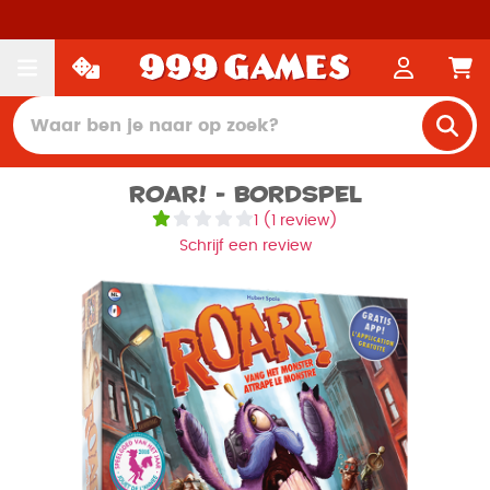
Roar! - Bordspel
1
(
1 review
)
Schrijf een review