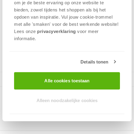
om je de beste ervaring op onze website te
Geluiden zijn hun enige aanwijzingen!*Tablet niet
bieden, zowel tijdens het shoppen als bij het
inbegrepen
opdoen van inspiratie. Vul jouw cookie-trommel
met alle 'smaken' voor de best werkende website​!
Coöperatief
Lees onze
privacyverklaring
voor meer
Deductie
informatie.
Planning
2 - 4
spelers
+/-
15
min
v.a. 7 jaar
Details tonen
Alle cookies toestaan
Alleen noodzakelijke cookies