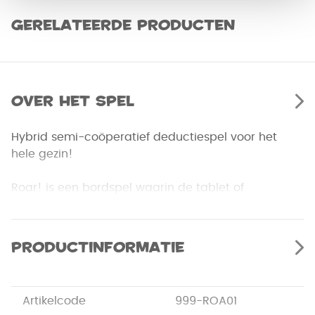
Gerelateerde producten
Over het spel
Hybrid semi-coöperatief deductiespel voor het
hele gezin!
Roar! is een bordspel waarin de tablet of
smartphone op een spectaculaire manier in het
spelsysteem zit verwerkt. Eén van jullie speelt het
ontsnapte monster en bedient de tablet. De
Productinformatie
anderen zijn scheikundigen, die het monster
proberen te vangen.
Artikelcode
999-ROA01
Na elke beurt laat het monster via de tablet