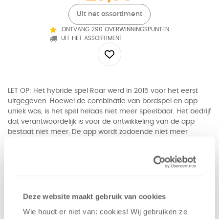
Uit het assortiment
ONTVANG 290 OVERWINNINGSPUNTEN
UIT HET ASSORTIMENT
LET OP: Het hybride spel Roar werd in 2015 voor het eerst
uitgegeven. Hoewel de combinatie van bordspel en app
uniek was, is het spel helaas niet meer speelbaar. Het bedrijf
dat verantwoordelijk is voor de ontwikkeling van de app
bestaat niet meer. De app wordt zodoende niet meer
ondersteund. Dit betekent dat als bijvoorbeeld er een
grondige update van iOS of Android plaats vindt, de app
hierop niet wordt aangepast. De app is inmiddels zo
verouderd, dat deze niet meer te gebruiken is met de
huidige generatie van mobiele apparaten. Spannend,
hybride bordspel voor het hele gezin. Bestuur een ontsnapt
Deze website maakt gebruik van cookies
monster met een tablet of smartphone, terwijl
Wie houdt er niet van: cookies! Wij gebruiken ze
scheikundigen er op het speelbord naar op zoek zijn.