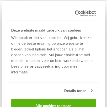
19,99
ONTVANG 190 OVERWINNINGSPUNTEN
NOG MAAR 31 OP VOORRAAD
in winkelmand
Deze website maakt gebruik van cookies
Wie houdt er niet van: cookies! Wij gebruiken ze
om je de beste ervaring op onze website te
Een puzzel van Schmidt Spiele is een fantastische manier
bieden, zowel tijdens het shoppen als bij het
om de hectiek van alledag achter je te laten – en stukje
opdoen van inspiratie. Vul jouw cookie-trommel
voor stukje nieuwe energie op te doen. Niet alle puzzels zijn
met alle 'smaken' voor de best werkende website​!
hetzelfde: Schmidt-puzzels zijn met hun verscheidenheid
aan vormen en levendige kleuren van topkwaliteit. Dankzij
Lees onze
privacyverklaring
voor meer
bijzonder fijn snijgereedschap past elk afzonderlijk stukje
informatie.
perfect en de speciale matte lak zorgt voor spiegelvrij
puzzelplezier – dit alles zorgt voor dubbel zoveel
ontspanning.
Details tonen
v.a. 12 jaar
Alle cookies toestaan