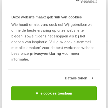
7,99
Uit het assortiment
Deze website maakt gebruik van cookies
ONTVANG 70 OVERWINNINGSPUNTEN
UIT HET ASSORTIMENT
Wie houdt er niet van: cookies! Wij gebruiken ze
om je de beste ervaring op onze website te
bieden, zowel tijdens het shoppen als bij het
opdoen van inspiratie. Vul jouw cookie-trommel
met alle 'smaken' voor de best werkende website​!
Een puzzel van zeer hoge kwaliteit met een hele mooie
Lees onze
privacyverklaring
voor meer
romatische afbeelding van een lavendel veld. Door de
informatie.
kleurstelling een uitdaging om te maken.
Details tonen
v.a. 12 jaar
Alle cookies toestaan