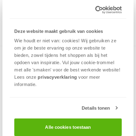
Uit het assortiment
ONTVANG 340 OVERWINNINGSPUNTEN
UIT HET ASSORTIMENT
Deze website maakt gebruik van cookies
Wie houdt er niet van: cookies! Wij gebruiken ze
om je de beste ervaring op onze website te
bieden, zowel tijdens het shoppen als bij het
Uitdagend werkverschaffingspel. Bouw aan 3 verschillende
opdoen van inspiratie. Vul jouw cookie-trommel
spoorlijnen in Rusland en scoor op verschillende manieren
punten. Architecten kunnen je aan de nodige voordeeltjes
met alle 'smaken' voor de best werkende website​!
helpen.
Lees onze
privacyverklaring
voor meer
informatie.
Geluk
Strategie
opties
Details tonen
2 - 4
spelers
+/-
120
min
v.a. 12 jaar
Alle cookies toestaan