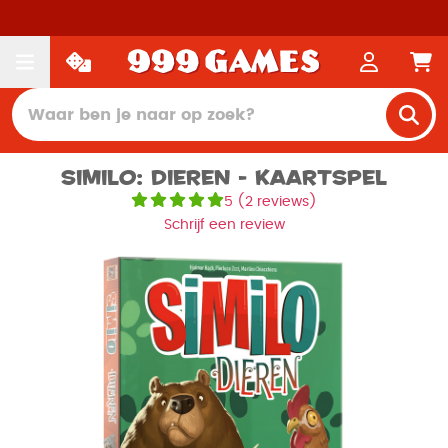
Similo: Dieren - Kaartspel
5
(
2 reviews
)
Schrijf een review