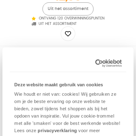
Uit het assortiment
ONTVANG 120 OVERWINNINGSPUNTEN
UIT HET ASSORTIMENT
Vind samen de juiste dierenkaart! In deze diereneditie van
Similo moet je samen uit 12 dierkaarten het juiste dier
achterhalen. Per beurt geeft de spelleider een hint met een
nieuwe dierenkaart. Heeft het juiste dier ook vier poten? Zijn
alle verkeerde dieren vogels? Alleen als je de hints snapt,
Deze website maakt gebruik van cookies
kun je Similo winnen.
Wie houdt er niet van: cookies! Wij gebruiken ze
om je de beste ervaring op onze website te
Coöperatief
bieden, zowel tijdens het shoppen als bij het
Creativiteit
opdoen van inspiratie. Vul jouw cookie-trommel
Deductie
met alle 'smaken' voor de best werkende website​!
Lees onze
privacyverklaring
voor meer
2 - 8
spelers
+/-
10
min
v.a. 7 jaar