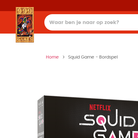
Home
Squid Game - Bordspel