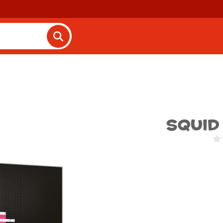
Squid