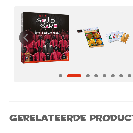
Gerelateerde produc